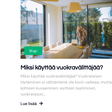
Blogi
Miksi käyttää vuokravälittäjää?
Miksi käyttää vuokravälittäjää? Vuokralaisen
löytäminen ei välttämättä ole kovin vaikeaa, mutta
kohteen kuvaaminen, esitteen laatiminen,
vuokratason...
Lue lisää