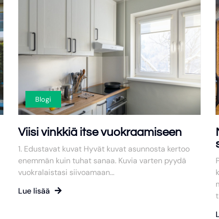
Blogi
Viisi vinkkiä itse vuokraamiseen
1. Edustavat kuvat Hyvät kuvat asunnosta kertoo
enemmän kuin tuhat sanaa. Kuvia varten pyydä
P
vuokralaistasi siivoamaan...
k
m
Lue lisää
t
L