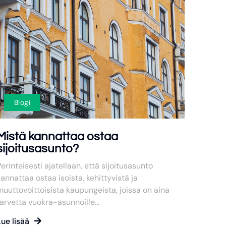
Blogi
Mistä kannattaa ostaa
sijoitusasunto?
erinteisesti ajatellaan, että sijoitusasunto
annattaa ostaa isoista, kehittyvistä ja
uuttovoittoisista kaupungeista, joissa on aina
arvetta vuokra-asunnoille...
ue lisää