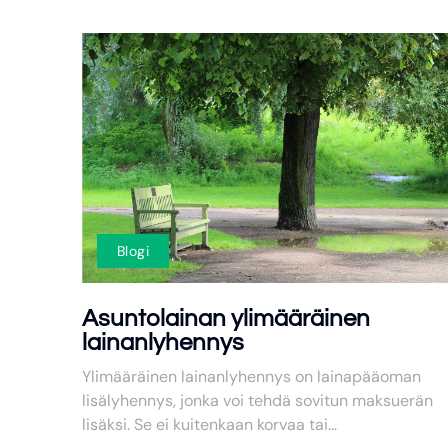
Blogi
Asuntolainan ylimääräinen
lainanlyhennys
Ylimääräinen lainanlyhennys on lainapääoman
lisälyhennys, jonka voi tehdä sovitun maksuerän
lisäksi. Se ei kuitenkaan korvaa tai...