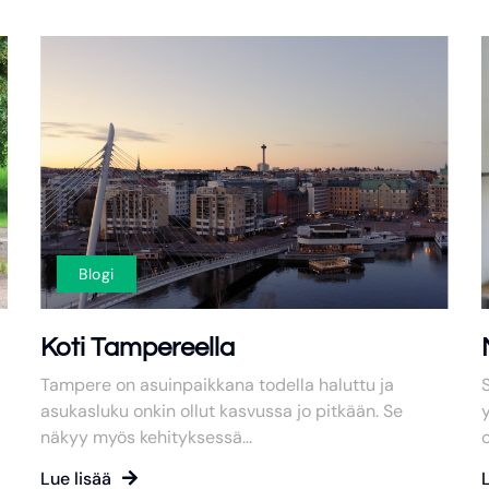
Blogi
Koti Tampereella
Tampere on asuinpaikkana todella haluttu ja
asukasluku onkin ollut kasvussa jo pitkään. Se
y
näkyy myös kehityksessä...
o
Lue lisää
L