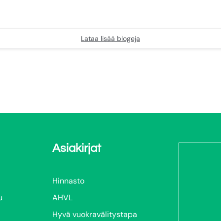
Lataa lisää blogeja
Asiakirjat
Hinnasto
u
AHVL
Hyvä vuokravälitystapa