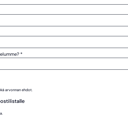
alvelumme?
*
sekä arvonnan ehdot.
stilistalle
a.