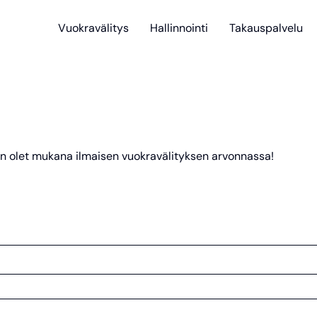
Vuokravälitys
Hallinnointi
Takauspalvelu
niin olet mukana ilmaisen vuokravälityksen arvonnassa!