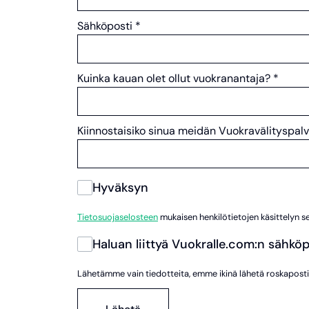
Sähköposti
*
Kuinka kauan olet ollut vuokranantaja?
*
Kiinnostaisiko sinua meidän Vuokravälitysp
Hyväksyn
Tietosuojaselosteen
mukaisen henkilötietojen käsittelyn 
Haluan liittyä Vuokralle.com:n sähköpo
Lähetämme vain tiedotteita, emme ikinä lähetä roskaposti