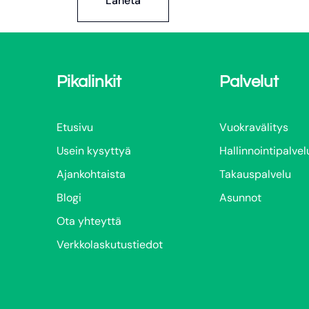
Lähetä
Pikalinkit
Palvelut
Etusivu
Vuokravälitys
Usein kysyttyä
Hallinnointipalvel
Ajankohtaista
Takauspalvelu
Blogi
Asunnot
Ota yhteyttä
Verkkolaskutustiedot