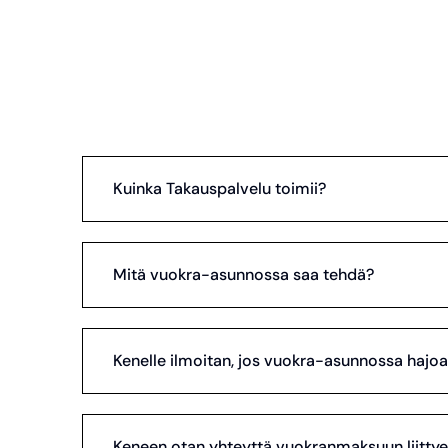
Kuinka Takauspalvelu toimii?
Mitä vuokra-asunnossa saa tehdä?
Kenelle ilmoitan, jos vuokra-asunnossa hajoa
Keneen otan yhteyttä vuokranmaksuun liitty