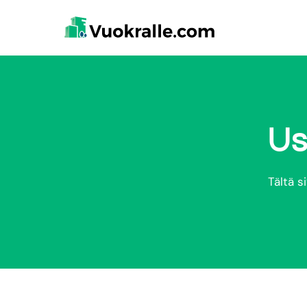
Us
Tältä s