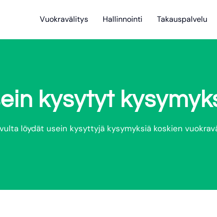
Vuokravälitys
Hallinnointi
Takauspalvelu
ein kysytyt kysymyk
ivulta löydät usein kysyttyjä kysymyksiä koskien vuokravä